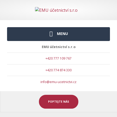
MENU
EMU účetnictví s.r.o
+420 777 109 767
+420 774 874 330
info@emu-ucetnictvi.cz
POPTEJTE NÁS