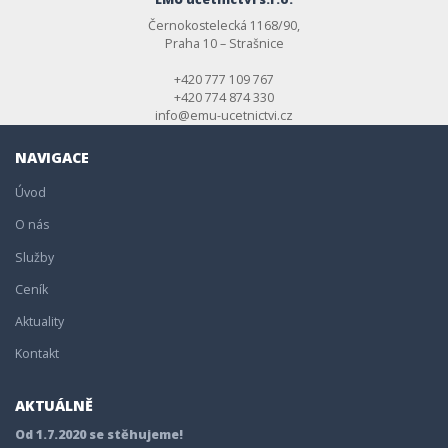
Černokostelecká 1168/90,
Praha 10 – Strašnice
+420 777 109 767
+420 774 874 330
info@emu-ucetnictvi.cz
NAVIGACE
Úvod
O nás
Služby
Ceník
Aktuality
Kontakt
AKTUÁLNĚ
Od 1.7.2020 se stěhujeme!