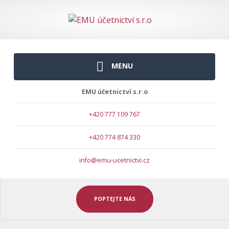
MENU
EMU účetnictví s.r.o
+420 777 109 767
+420 774 874 330
info@emu-ucetnictvi.cz
POPTEJTE NÁS