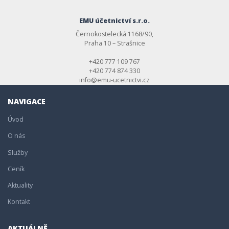
EMU účetnictví s.r.o.
Černokostelecká 1168/90,
Praha 10 – Strašnice
+420 777 109 767
+420 774 874 330
info@emu-ucetnictvi.cz
NAVIGACE
Úvod
O nás
Služby
Ceník
Aktuality
Kontakt
AKTUÁLNĚ